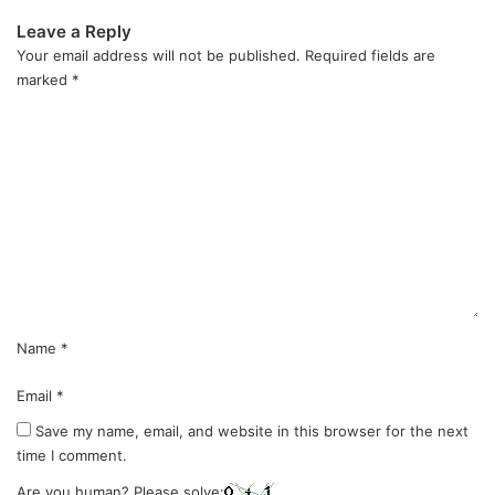
Leave a Reply
Your email address will not be published.
Required fields are
marked
*
C
o
m
m
e
n
t
*
Name
*
Email
*
Save my name, email, and website in this browser for the next
time I comment.
Are you human? Please solve: