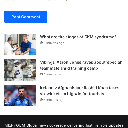
What are the stages of CKM syndrome?
2 minutes ago
Vikings’ Aaron Jones raves about ‘special’
teammate amid training camp
4 minutes ago
Ireland v Afghanistan: Rashid Khan takes
six wickets in big win for tourists
6 minutes ago
MISRYOUM Global news coverage delivering fast, reliable updates