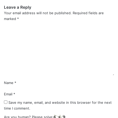
Leave a Reply
Your email address will not be published.
Required fields are
marked
*
C
o
m
m
e
n
t
*
Name
*
Email
*
Save my name, email, and website in this browser for the next
time I comment.
Are you human? Please solve: