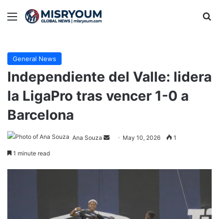
Menu
Se
General News
Independiente del Valle: lidera
la LigaPro tras vencer 1-0 a
Barcelona
Send
Ana Souza
May 10, 2026
1
an
1 minute read
email