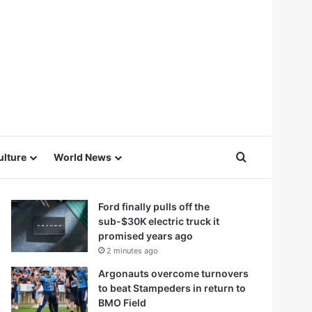
Search for
ulture
World News
Ford finally pulls off the
sub-$30K electric truck it
promised years ago
2 minutes ago
Argonauts overcome turnovers
to beat Stampeders in return to
BMO Field