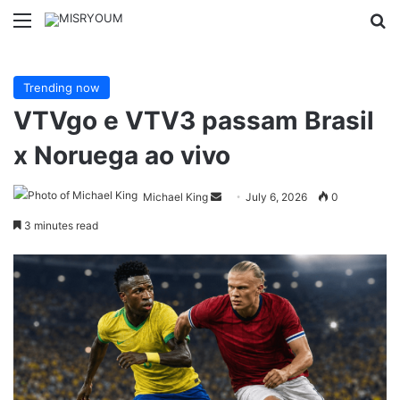
Menu
Se
Trending now
VTVgo e VTV3 passam Brasil
x Noruega ao vivo
Send
Michael King
July 6, 2026
0
an
3 minutes read
email