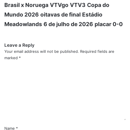
Brasil x Noruega
VTVgo
VTV3
Copa do
Mundo 2026
oitavas de final
Estádio
Meadowlands
6 de julho de 2026
placar 0-0
Leave a Reply
Your email address will not be published.
Required fields are
marked
*
C
o
m
m
e
n
t
*
Name
*