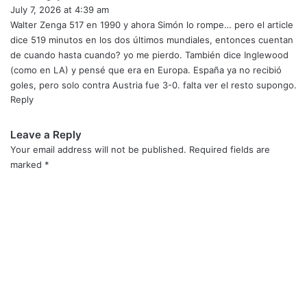
July 7, 2026 at 4:39 am
a
y
Walter Zenga 517 en 1990 y ahora Simón lo rompe… pero el article
s
dice 519 minutos en los dos últimos mundiales, entonces cuentan
:
de cuando hasta cuando? yo me pierdo. También dice Inglewood
(como en LA) y pensé que era en Europa. España ya no recibió
goles, pero solo contra Austria fue 3-0. falta ver el resto supongo.
Reply
Leave a Reply
Your email address will not be published.
Required fields are
marked
*
C
o
m
m
e
n
t
*