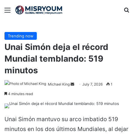
Menu
Se
Trending now
Unai Simón deja el récord
Mundial temblando: 519
minutos
Send
Michael King
July 7, 2026
1
an
4 minutes read
email
Unai Simón mantuvo su arco imbatido 519
minutos en los dos últimos Mundiales, al dejar