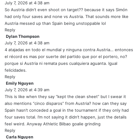
July 7, 2026 at 4:38 am
a
y
So Austria didn’t even shoot on target?? because it says Simón
s
had only four saves and none vs Austria. That sounds more like
:
Austria messed up than Spain being unstoppable lol
Reply
Dylan Thompson
s
July 7, 2026 at 4:38 am
a
y
4 atajadas en todo el mundial y ninguna contra Austria… entonces
s
el récord es mas por suerte del partido que por el portero, no?
:
porque si Austria ni remata pues cualquiera aguanta. Igual
felicidades.
Reply
Emily Nguyen
s
July 7, 2026 at 4:39 am
a
y
This is like when they say “kept the clean sheet” but I swear it
s
also mentions “cinco disparos” from Austria? how can they say
:
Spain hasn’t conceded a goal in the tournament if they only had
four saves total. I’m not saying it didn’t happen, just the details
feel weird. Anyway Athletic Bilbao goalie grinding
Reply
Carla Nguyen
s