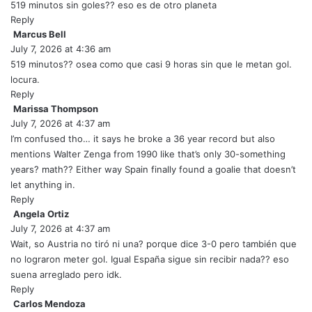
y
519 minutos sin goles?? eso es de otro planeta
s
Reply
:
Marcus Bell
s
July 7, 2026 at 4:36 am
a
y
519 minutos?? osea como que casi 9 horas sin que le metan gol.
s
locura.
:
Reply
Marissa Thompson
s
July 7, 2026 at 4:37 am
a
y
I’m confused tho… it says he broke a 36 year record but also
s
mentions Walter Zenga from 1990 like that’s only 30-something
:
years? math?? Either way Spain finally found a goalie that doesn’t
let anything in.
Reply
Angela Ortiz
s
July 7, 2026 at 4:37 am
a
y
Wait, so Austria no tiró ni una? porque dice 3-0 pero también que
s
no lograron meter gol. Igual España sigue sin recibir nada?? eso
:
suena arreglado pero idk.
Reply
Carlos Mendoza
s