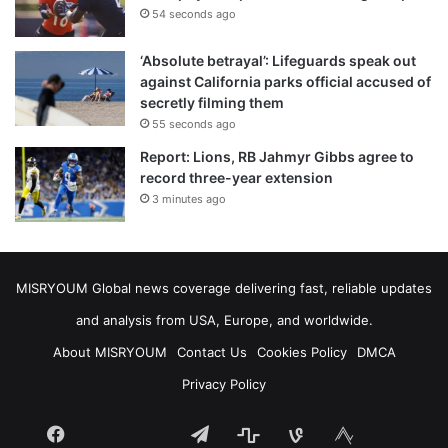
54 seconds ago
‘Absolute betrayal’: Lifeguards speak out
against California parks official accused of
secretly filming them
55 seconds ago
Report: Lions, RB Jahmyr Gibbs agree to
record three-year extension
3 minutes ago
MISRYOUM Global news coverage delivering fast, reliable updates
and analysis from USA, Europe, and worldwide.
About MISRYOUM
Contact Us
Cookies Policy
DMCA
Privacy Policy
Facebook
Telegram
stats
bsky
mastodon
Tumblr
vk.com
plurk