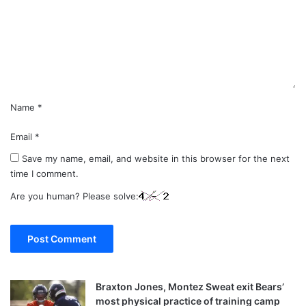
m
e
n
t
*
Name
*
Email
*
Save my name, email, and website in this browser for the next
time I comment.
Are you human? Please solve:
Braxton Jones, Montez Sweat exit Bears’
most physical practice of training camp