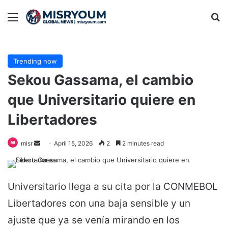
Menu
Se
Trending now
Sekou Gassama, el cambio
que Universitario quiere en
Libertadores
Send
misr
April 15, 2026
2
2 minutes read
an
email
Universitario llega a su cita por la CONMEBOL
Libertadores con una baja sensible y un
ajuste que ya se venía mirando en los