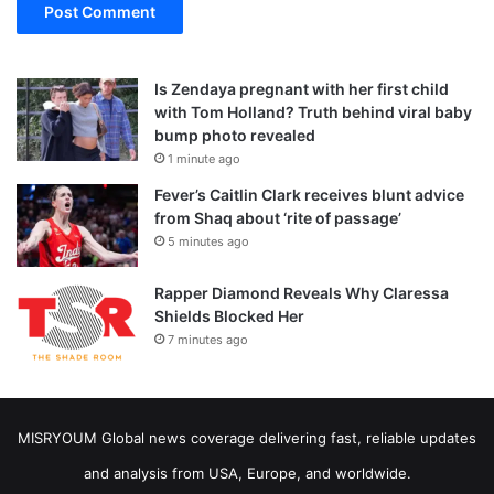
Is Zendaya pregnant with her first child
with Tom Holland? Truth behind viral baby
bump photo revealed
1 minute ago
Fever’s Caitlin Clark receives blunt advice
from Shaq about ‘rite of passage’
5 minutes ago
Rapper Diamond Reveals Why Claressa
Shields Blocked Her
7 minutes ago
MISRYOUM Global news coverage delivering fast, reliable updates
and analysis from USA, Europe, and worldwide.