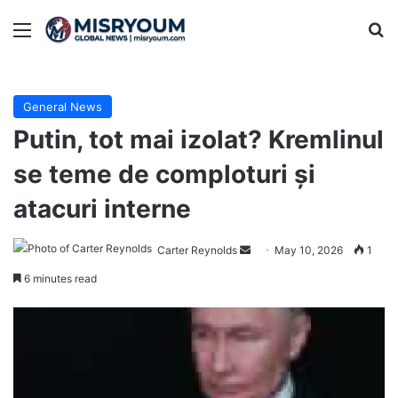
Menu
Se
General News
Putin, tot mai izolat? Kremlinul
se teme de comploturi și
atacuri interne
Send
Carter Reynolds
May 10, 2026
1
an
6 minutes read
email