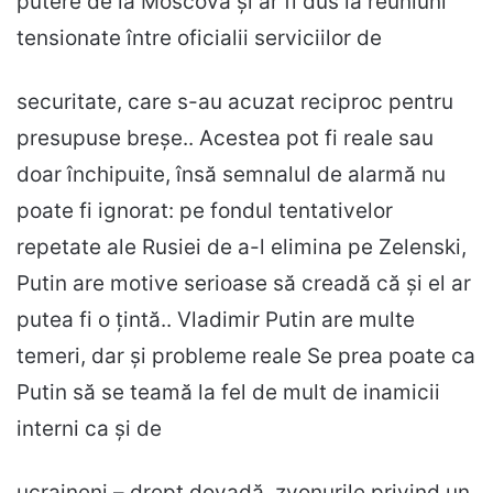
putere de la Moscova și ar fi dus la reuniuni
tensionate între oficialii serviciilor de
securitate, care s-au acuzat reciproc pentru
presupuse breșe.. Acestea pot fi reale sau
doar închipuite, însă semnalul de alarmă nu
poate fi ignorat: pe fondul tentativelor
repetate ale Rusiei de a-l elimina pe Zelenski,
Putin are motive serioase să creadă că și el ar
putea fi o țintă.. Vladimir Putin are multe
temeri, dar și probleme reale Se prea poate ca
Putin să se teamă la fel de mult de inamicii
interni ca și de
ucraineni – drept dovadă, zvonurile privind un