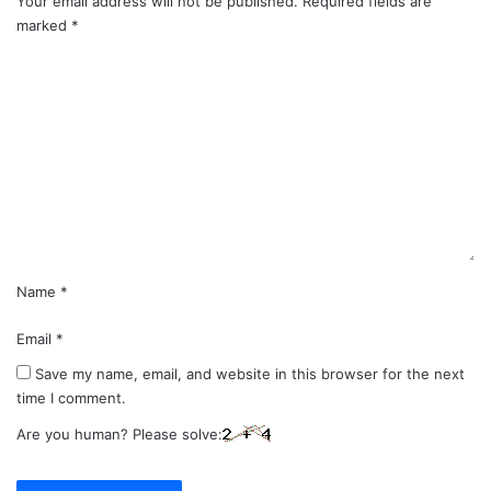
Your email address will not be published.
Required fields are
marked
*
C
o
m
m
e
n
t
*
Name
*
Email
*
Save my name, email, and website in this browser for the next
time I comment.
Are you human? Please solve: