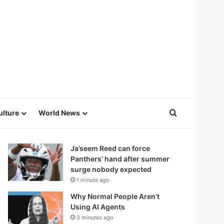
Search for
ulture
World News
Ja’seem Reed can force
Panthers’ hand after summer
surge nobody expected
1 minute ago
Why Normal People Aren’t
Using AI Agents
3 minutes ago