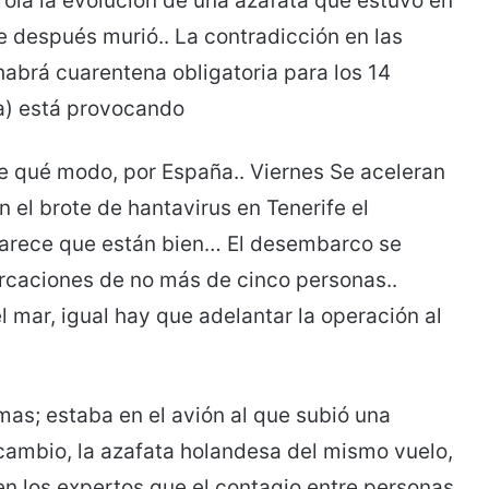
rola la evolución de una azafata que estuvo en
 después murió.. La contradicción en las
habrá cuarentena obligatoria para los 14
a) está provocando
de qué modo, por España.. Viernes Se aceleran
n el brote de hantavirus en Tenerife el
parece que están bien… El desembarco se
arcaciones de no más de cinco personas..
 mar, igual hay que adelantar la operación al
mas; estaba en el avión al que subió una
cambio, la azafata holandesa del mismo vuelo,
n los expertos que el contagio entre personas