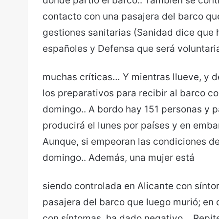
donde partió el barco.. También se cont
contacto con una pasajera del barco que
gestiones sanitarias (Sanidad dice que 
españoles y Defensa que será voluntari
muchas críticas… Y mientras llueve, y 
los preparativos para recibir al barco co
domingo.. A bordo hay 151 personas y 
producirá el lunes por países y en emb
Aunque, si empeoran las condiciones del
domingo.. Además, una mujer está
siendo controlada en Alicante con sínto
pasajera del barco que luego murió; en 
con síntomas, ha dado negativo… Repite