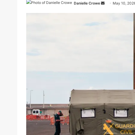
Send
Danielle Crowe
May 10, 202
an
email