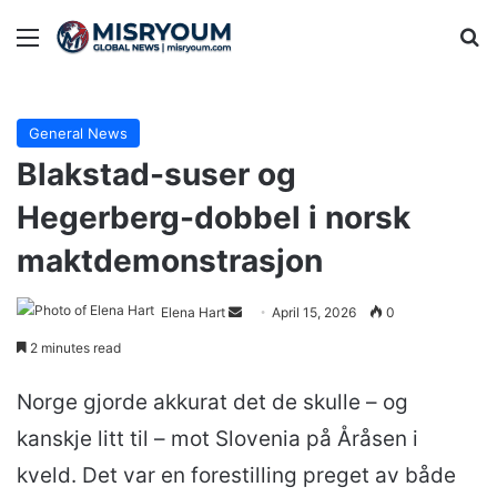
Menu
Se
General News
Blakstad-suser og
Hegerberg-dobbel i norsk
maktdemonstrasjon
Send
Elena Hart
April 15, 2026
0
an
2 minutes read
email
Norge gjorde akkurat det de skulle – og
kanskje litt til – mot Slovenia på Åråsen i
kveld. Det var en forestilling preget av både