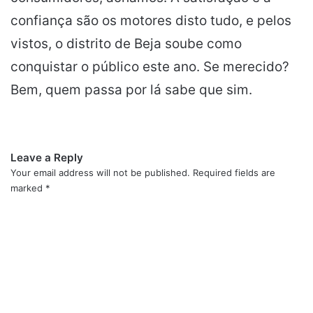
confiança são os motores disto tudo, e pelos
vistos, o distrito de Beja soube como
conquistar o público este ano. Se merecido?
Bem, quem passa por lá sabe que sim.
Leave a Reply
Your email address will not be published.
Required fields are
marked
*
C
o
m
m
e
n
t
*