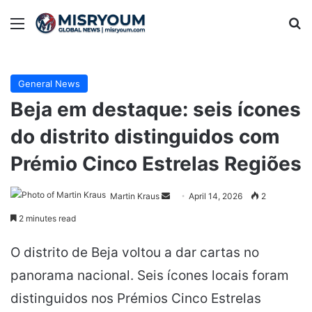
Menu
Se
General News
Beja em destaque: seis ícones
do distrito distinguidos com
Prémio Cinco Estrelas Regiões
Send
Martin Kraus
April 14, 2026
2
an
2 minutes read
email
O distrito de Beja voltou a dar cartas no
panorama nacional. Seis ícones locais foram
distinguidos nos Prémios Cinco Estrelas