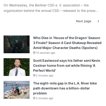
On Wednesday, the Berliner CSD e. V. association – the
organization behind the annual CSD – released to the press…
Next page
Who Dies in ‘House of the Dragon’ Season
3 Finale? Season 4 Cast Shakeup Revealed
Amid Major Character Deaths (Spoilers)
13 seconds ago
Scott Eastwood says his father sent Kevin
Costner home from set while filming ‘A
Perfect World’
2 minutes ago
The eight-mile gap in the L.A. River bike
path downtown has a billion-dollar
problem
2 minutes ago