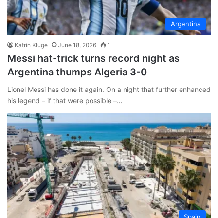
Argentina
Katrin Kluge
June 18, 2026
1
Messi hat-trick turns record night as
Argentina thumps Algeria 3-0
Lionel Messi has done it again. On a night that further enhanced
his legend – if that were possible –…
Spain