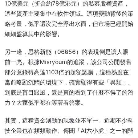
10億美元（折合約78億港元）的私募股權資產，
這些資產主要集中在軟件領域。這項變動背後的策
略考量，似乎還沒完全浮出水面，但市場已經開始
細細盤算其中的影響。
另一邊，思格新能（06656）的表現倒是讓人眼
前一亮。根據Misryoum的追蹤，該公司公開發售
部分竟錄得高達1103倍的超額認購，這種熱度在
當前略顯沉悶的環境下，確實顯得有些「異類」。
到底是盲目跟風，還是真的看到了什麼不得了的潛
力？大家似乎都在等著看答案。
其實，這種資金湧動的現象並不單一。近期不少科
技企業也在頻頻動作。傳聞「AI六小虎」之一的階