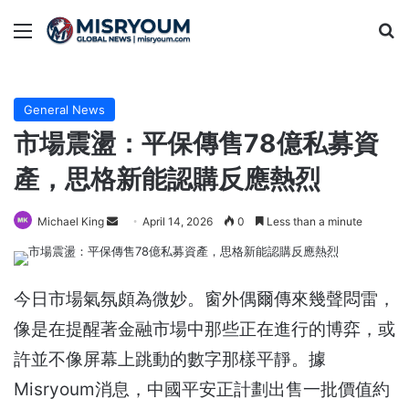
Menu
Se
General News
市場震盪：平保傳售78億私募資
產，思格新能認購反應熱烈
Send
Michael King
April 14, 2026
0
Less than a minute
an
email
今日市場氣氛頗為微妙。窗外偶爾傳來幾聲悶雷，
像是在提醒著金融市場中那些正在進行的博弈，或
許並不像屏幕上跳動的數字那樣平靜。據
Misryoum消息，中國平安正計劃出售一批價值約