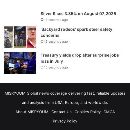
Silver Rises 3.35% on August 07, 2026
13 seconds ago
‘Backyard rodeos’ spark steer safety
concerns
15 seconds ago
Treasury yields drop after surprise jobs
loss in July
16 seconds ago
MISRYOUM Global news coverage delivering fast, reliable updates
and analysis from USA, Europe, and worldwide.
About MISRYOUM
Contact Us
Cookies Policy
DMCA
Privacy Policy