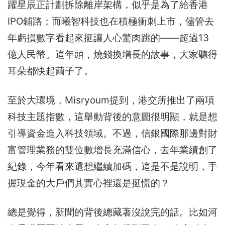
躍星辰正計劃拆除離岸架構，似乎是為了給香港
IPO鋪路；而曦智科技也在積極衝刺上市，儘管去
年虧損數字看起來挺讓人心驚肉跳的——超過13
億人民幣。這年頭，燒錢換增長的故事，大家聽得
耳朵都快起繭子了。
至於大環境，Misryoum提到，港交所推出了兩項
科技主題指數，這舉動背後的意圖很明顯，就是想
引導資金進入科技領域。不過，信銀國際那邊對財
富管理業務的雙位數增長充滿信心，去年業績創了
紀錄，今年看來還想繼續加碼，這是不是說明，手
握現金的大戶們其實心裡還是挺慌的？
總是覺得，新聞的背後總藏著沒說完的話。比如河