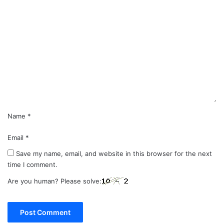
C
o
m
m
e
n
t
*
Name
*
Email
*
Save my name, email, and website in this browser for the next
time I comment.
Are you human? Please solve: