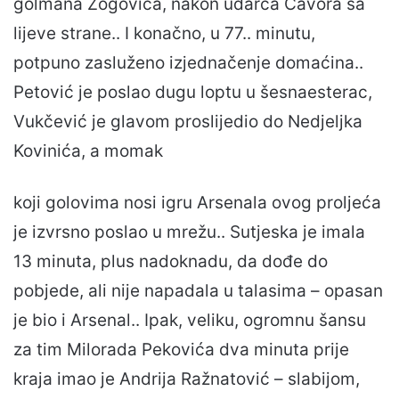
golmana Zogovića, nakon udarca Čavora sa
lijeve strane.. I konačno, u 77.. minutu,
potpuno zasluženo izjednačenje domaćina..
Petović je poslao dugu loptu u šesnaesterac,
Vukčević je glavom proslijedio do Nedjeljka
Kovinića, a momak
koji golovima nosi igru Arsenala ovog proljeća
je izvrsno poslao u mrežu.. Sutjeska je imala
13 minuta, plus nadoknadu, da dođe do
pobjede, ali nije napadala u talasima – opasan
je bio i Arsenal.. Ipak, veliku, ogromnu šansu
za tim Milorada Pekovića dva minuta prije
kraja imao je Andrija Ražnatović – slabijom,