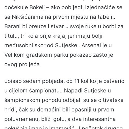
dočekuje Bokelj – ako pobijedi, izjednačiće se
sa Nikšićanima na prvom mjestu na tabeli..
Barani bi preuzeli stvar u svoje ruke u borbi za
titulu, tri kola prije kraja, jer imaju bolji
međusobni skor od Sutjeske.. Arsenal je u
Velikom gradskom parku pokazao zašto je
ovog proljeća
upisao sedam pobjeda, od 11 koliko je ostvario
u cijelom šampionatu.. Napadi Sutjeske u
šampionskom pohodu odbijali su se o tivatske
hridi, čak su domaćini bili opasniji u prvom
poluvremenu, bliži golu, a dva interesantna
pokušaja imao je Imamović.. I početak drugog