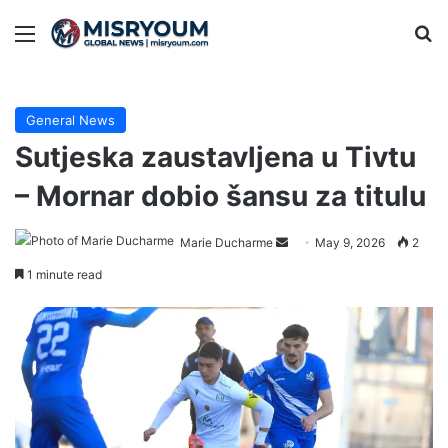
Menu
Se
General News
Sutjeska zaustavljena u Tivtu
– Mornar dobio šansu za titulu
Send
Marie Ducharme
May 9, 2026
2
an
1 minute read
email