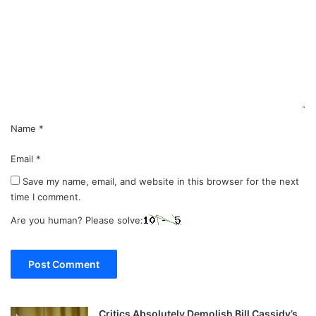
m
m
e
n
t
*
Name
*
Email
*
Save my name, email, and website in this browser for the next
time I comment.
Are you human? Please solve:
Critics Absolutely Demolish Bill Cassidy’s