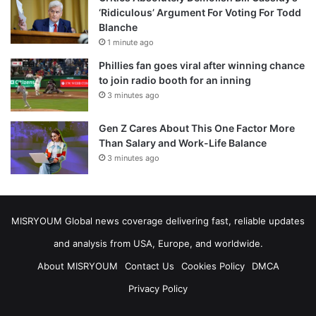
‘Ridiculous’ Argument For Voting For Todd
Blanche
1 minute ago
Phillies fan goes viral after winning chance
to join radio booth for an inning
3 minutes ago
Gen Z Cares About This One Factor More
Than Salary and Work-Life Balance
3 minutes ago
MISRYOUM Global news coverage delivering fast, reliable updates
and analysis from USA, Europe, and worldwide.
About MISRYOUM
Contact Us
Cookies Policy
DMCA
Privacy Policy