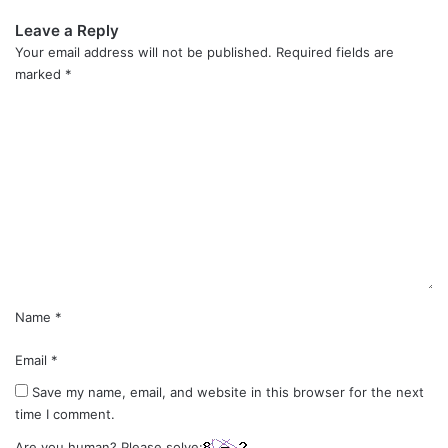
Leave a Reply
Your email address will not be published.
Required fields are
marked
*
C
o
m
m
e
n
t
*
Name
*
Email
*
Save my name, email, and website in this browser for the next
time I comment.
Are you human? Please solve: