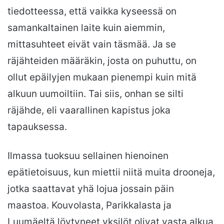
tiedotteessa, että vaikka kyseessä on
samankaltainen laite kuin aiemmin,
mittasuhteet eivät vain täsmää. Ja se
räjähteiden määräkin, josta on puhuttu, on
ollut epäilyjen mukaan pienempi kuin mitä
alkuun uumoiltiin. Tai siis, onhan se silti
räjähde, eli vaarallinen kapistus joka
tapauksessa.
Ilmassa tuoksuu sellainen hienoinen
epätietoisuus, kun miettii niitä muita drooneja,
jotka saattavat yhä lojua jossain päin
maastoa. Kouvolasta, Parikkalasta ja
Luumäeltä löytyneet yksilöt olivat vasta alkua.