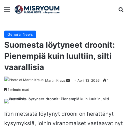
Menu
Se
General News
Suomesta löytyneet droonit:
Pienempiä kuin luultiin, silti
vaarallisia
Send
Martin Kraus
April 13, 2026
1
an
1 minute read
email
Iitin metsistä löytynyt drooni on herättänyt
kysymyksiä, joihin viranomaiset vastaavat nyt