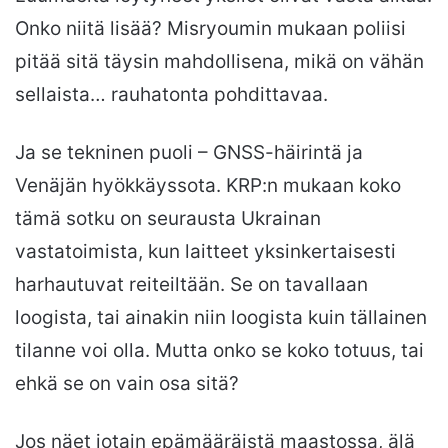
Onko niitä lisää? Misryoumin mukaan poliisi
pitää sitä täysin mahdollisena, mikä on vähän
sellaista… rauhatonta pohdittavaa.
Ja se tekninen puoli – GNSS-häirintä ja
Venäjän hyökkäyssota. KRP:n mukaan koko
tämä sotku on seurausta Ukrainan
vastatoimista, kun laitteet yksinkertaisesti
harhautuvat reiteiltään. Se on tavallaan
loogista, tai ainakin niin loogista kuin tällainen
tilanne voi olla. Mutta onko se koko totuus, tai
ehkä se on vain osa sitä?
Jos näet jotain epämääräistä maastossa, älä