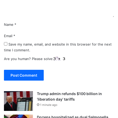
t
*
Name
*
Email
*
Save my name, email, and website in this browser for the next
time I comment.
Are you human? Please solve:
Trump admin refunds $100 billion in
‘liberation day’ tariffs
1 minute ago
Dozens hospitalized as dual Salmonella