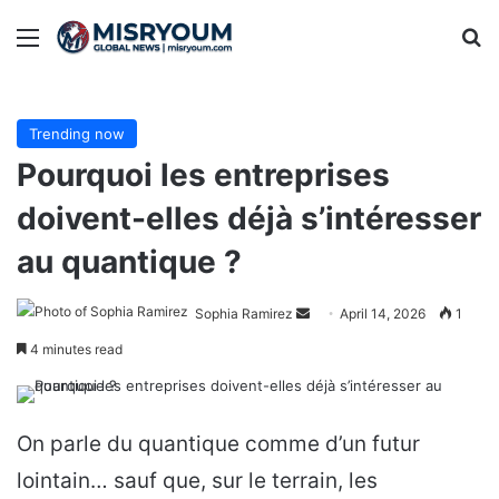
Menu
Se
Trending now
Pourquoi les entreprises
doivent-elles déjà s’intéresser
au quantique ?
Send
Sophia Ramirez
April 14, 2026
1
an
4 minutes read
email
On parle du quantique comme d’un futur
lointain… sauf que, sur le terrain, les