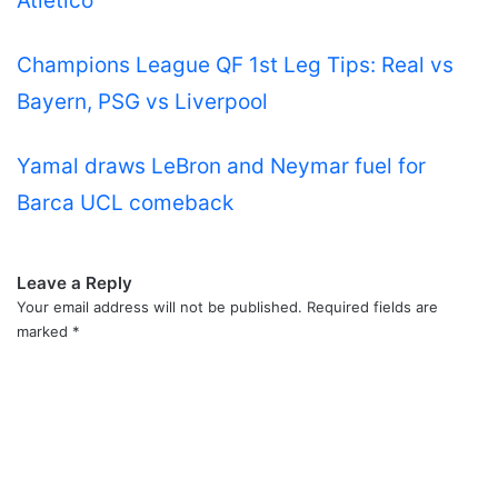
Atlético
Champions League QF 1st Leg Tips: Real vs
Bayern, PSG vs Liverpool
Yamal draws LeBron and Neymar fuel for
Barca UCL comeback
Leave a Reply
Your email address will not be published.
Required fields are
marked
*
C
o
m
m
e
n