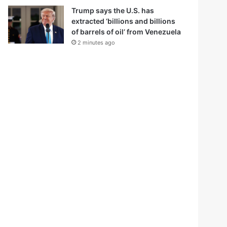
Trump says the U.S. has
extracted ‘billions and billions
of barrels of oil’ from Venezuela
2 minutes ago