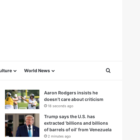
Search for
ulture
World News
Aaron Rodgers insists he
doesn’t care about criticism
18 seconds ago
Trump says the U.S. has
extracted ‘billions and billions
of barrels of oil’ from Venezuela
2 minutes ago