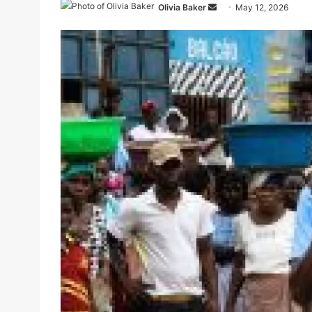
Send
Olivia Baker
May 12, 2026
an
email