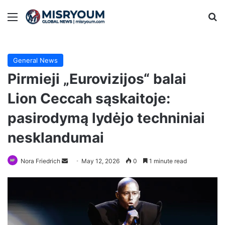
Menu
Se
General News
Pirmieji „Eurovizijos“ balai
Lion Ceccah sąskaitoje:
pasirodymą lydėjo techniniai
nesklandumai
Send
Nora Friedrich
May 12, 2026
0
1 minute read
an
email