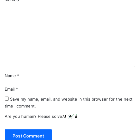
C
o
m
m
e
n
t
*
Name
*
Email
*
Save my name, email, and website in this browser for the next
time I comment.
Are you human? Please solve: