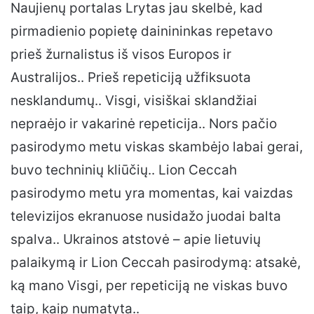
Naujienų portalas Lrytas jau skelbė, kad
pirmadienio popietę dainininkas repetavo
prieš žurnalistus iš visos Europos ir
Australijos.. Prieš repeticiją užfiksuota
nesklandumų.. Visgi, visiškai sklandžiai
nepraėjo ir vakarinė repeticija.. Nors pačio
pasirodymo metu viskas skambėjo labai gerai,
buvo techninių kliūčių.. Lion Ceccah
pasirodymo metu yra momentas, kai vaizdas
televizijos ekranuose nusidažo juodai balta
spalva.. Ukrainos atstovė – apie lietuvių
palaikymą ir Lion Ceccah pasirodymą: atsakė,
ką mano Visgi, per repeticiją ne viskas buvo
taip, kaip numatyta..