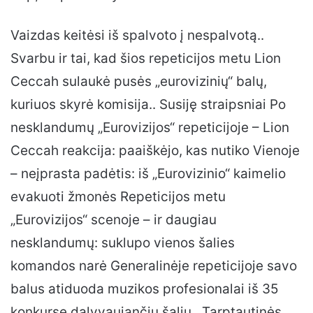
Vaizdas keitėsi iš spalvoto į nespalvotą..
Svarbu ir tai, kad šios repeticijos metu Lion
Ceccah sulaukė pusės „eurovizinių“ balų,
kuriuos skyrė komisija.. Susiję straipsniai Po
nesklandumų „Eurovizijos“ repeticijoje – Lion
Ceccah reakcija: paaiškėjo, kas nutiko Vienoje
– neįprasta padėtis: iš „Eurovizinio“ kaimelio
evakuoti žmonės Repeticijos metu
„Eurovizijos“ scenoje – ir daugiau
nesklandumų: suklupo vienos šalies
komandos narė Generalinėje repeticijoje savo
balus atiduoda muzikos profesionalai iš 35
konkurse dalyvaujančių šalių.. Tarptautinės