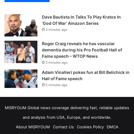
Dave Bautista In Talks To Play Kratos In
‘God Of War’ Amazon Series
3 minutes ago
Roger Craig reveals he has vascular
dementia during his Pro Football Hall of
Fame speech – WTOP News
3 minutes ago
Adam Vinatieri pokes fun at Bill Belichick in
Hall of Fame speech
5 minutes ago
MISRYOUM Global news coverage delivering fast, reliable updates
and analysis from USA, Europe, and worldwide.
About MISRYOUM
Contact Us
Cookies Policy
DMCA