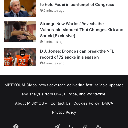
to hold Fauci in contempt of Congress
2 minutes ago
Strange New Worlds’ Reveals the
Vulnerable Moment That Changes Kirk and
Spock [Exclusive]
2 minutes ago
D.J. Jones: Broncos can break the NFL
record of 72 sacks in a season
4 minutes ago
MISRYOUM Global news coverage delivering fast, reliable updates
and analysis from USA, Europe, and worldwide.
About MISRYOUM
Contact Us
Cookies Policy
DMCA
Privacy Policy
Facebook
Telegram
stats
bsky
mastodon
Tumblr
vk.com
plurk