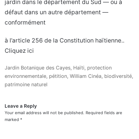
jardin dans le département du Sud — ou à
défaut dans un autre département —
conformément
à l’article 256 de la Constitution haïtienne..
Cliquez ici
Jardin Botanique des Cayes, Haïti, protection
environnementale, pétition, William Cinéa, biodiversité,
patrimoine naturel
Leave a Reply
Your email address will not be published.
Required fields are
marked
*
C
o