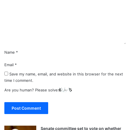
m
m
e
n
t
*
Name
*
Email
*
Save my name, email, and website in this browser for the next
time I comment.
Are you human? Please solve:
Senate committee set to vote on whether