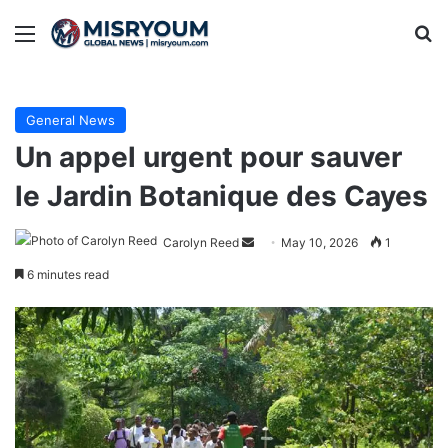
Menu
Se
General News
Un appel urgent pour sauver
le Jardin Botanique des Cayes
Send
Carolyn Reed
May 10, 2026
1
an
6 minutes read
email