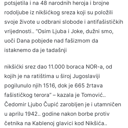
potsjetila i na 48 narodnih heroja i brojne
rodoljube iz nikšićkog sreza koji su položili
svoje živote u odbrani slobode i antifašističkih
vrijednosti.. “Osim Ljuba i Joke, dužni smo,
uoči Dana pobjede nad fašizmom da
istaknemo da je tadašnji
nikšićki srez dao 11.000 boraca NOR-a, od
kojih je na ratištima u široj Jugoslaviji
pogilunulo njih 1516, dok je 665 žrtava
fašističkog terora” – kazala je Tomović..
Čedomir Ljubo Čupić zarobljen je i utamničen
u aprilu 1942.. godine nakon borbe protiv
četnika na Kablenoj glavici kod Nikšića..