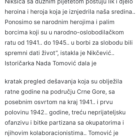
Nikšića sa dužnim pijetetom poštuju lik i djelo
heroina i heroja koja je iznjedrila naša sredina..
Ponosimo se narodnim herojima i palim
borcima koji su u narodno-oslobodilačkom
ratu od 1941.. do 1945.. u borbi za slobodu bili
spremni dati život”, istakla je Nikčević..
Istoričarka Nada Tomović dala je
kratak pregled dešavanja koja su oblježila
ratne godine na području Crne Gore, sa
posebnim osvrtom na kraj 1941.. i prvu
polovinu 1942.. godine, treću neprijateljsku
ofanzivu i bitke partizana sa okupatorima i
njihovim kolaboracionistima.. Tomović je