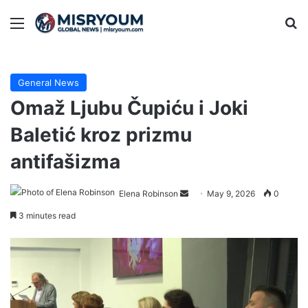
Menu
Se
General News
Omaž Ljubu Čupiću i Joki
Baletić kroz prizmu
antifašizma
Send
Elena Robinson
May 9, 2026
0
an
3 minutes read
email