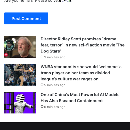
Are you human? Please solve:
Director Ridley Scott promises “drama,
fear, terror” in new sci-fi action movie ‘The
Dog Stars’
3 minutes ago
WNBA star admits she would ‘welcome’ a
trans player on her team as divided
league’s culture war rages on
5 minutes ago
One of China’s Most Powerful AI Models
Has Also Escaped Containment
5 minutes ago