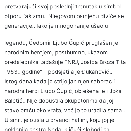
pretvarajući svoj poslednji trenutak u simbol
otporu fašizmu.. Njegovom osmjehu diviće se
generacije.. Iako je mnogo ranije ušao u
legendu, Čedomir Ljubo Čupić proglašen je
narodnim herojem, posthumno, ukazom
predsjednika tadašnje FNRJ, Josipa Broza Tita
1953.. godine” – podsjetila je Đukanović..
Istog dana kada je strijeljan njen saborac i
narodni heroj Ljubo Čupić, obješena je i Joka
Baletić.. Nije dopustila okupatorima da joj
stave omču oko vrata, već je to uradila sama..
U smrt je otišla u crvenoj haljini, koju joj je
poklonila sestra Neda, kličući slobodi sa