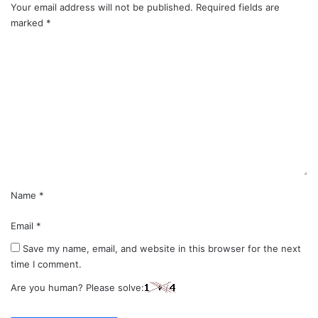
Your email address will not be published.
Required fields are
marked
*
C
o
m
m
e
n
t
*
Name
*
Email
*
Save my name, email, and website in this browser for the next
time I comment.
Are you human? Please solve: