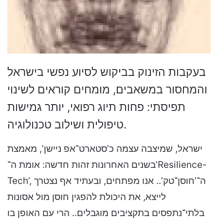
בעקבות הזינוק בביקוש לסיוע נפשי בישראל
והמחסור במשאבים, מומחים קוראים לשינוי
תפיסתי: פחות תיוג רפואי, יותר גמישות
טיפולית ושילוב טכנולוגיה.
ישראל, שמיצבה עצמה כ’סטארט־אפ ניישן’, מאמצת בשנים האחרונות זהות חדשה: אומת ה־’Resilience-Tech’, ה־’חוסן־טק’.. אנו מפתחים, ובעתיד אף נצטרך לייצא, את היכולת להפגין חוסן מול אסונות בלתי־נתפסים בתקציבים מוגבלים.. הרי עם האופן בו מתנהל העולם, בסוף יבואו הצרות על כולם.. ישראל, כתמיד, מקדימה את זמנה.. ● ראיון | פחות אופטימיים, יותר דרוכים: איך המצב השפיע על הישראלים ● האיסור על קנאביס רפואי בעישון: מה החלופות, ומי עשוי להרוויח הנה כמה מן המספרים מאחורי השוק שיצר את אומת החוסן־טק: דו”ח בנק ישראל ל־2025 חושף כי שיעור המדווחים על דיכאון זינק מ־24% לפני 7 באוקטובר ל־34% במהלך המלחמה.. למרות העלייה, 44% מאלו שחשו צורך בטיפול באוקטובר 2024 כלל לא פנו לסיוע, כשחוסר נגישות מצוין כחסם העיקרי.. גם מבקר המדינה מצייר תמונה דומה: סקר מאפריל 2024 מצא כי 38% מהזקוקים למענה נפשי ויתרו – בשל התורים המשתרכים.. הדו”ח מצביע על כשל עמוק בזמני ההמתנה במערכת הציבורית בזמן המלחמה: חודש וחצי עד לאבחון, והמתנה של חמישה חודשים נוספים מרגע האבחון ועד לתחילת הטיפול בפועל.. פוסט־טראומה היא אחת האבחנות הבולטות באומת החוסן־טק.. מחקר של פרופ’ יובל נריה מאוניברסיטת קולומביה מגלה כי עוד לפני המלחמה עמד שיעור הסובלים מתסמיני פוסט־טראומה בישראל על 16% – נתון גבוה משמעותית מהממוצע במדינות ה־OECD (כ־6%).. בשיא המלחמה זינק השיעור ל־29%, ושנתיים לאחר מכן הוא התייצב על 20% – רחוק מהרמה המקורית.. המספרים הללו מתרגמים למשבר.. מטופלים שנותרו ללא מענה מגיעים בלית ברירה ישירות למיון הפסיכיאטרי, ואלו שאינם מצליחים להגיע גם לשם – הופכים לעיתים לכותרות טרגיות בעיתונים.. פנינו לארבעה גורמים המייצגים פנים שונות במערכת בריאות הנפש בשאלה: בהנחה שלא ניתן להגדיל כעת משמעותית את המשאבים, מהו הצעד הדחוף והיעיל ביותר לשיפור המערכת?. התשובות שקיבלנו הפתיעו ברוחן הדומה.. הדרך לפתרון המשבר, כך עולה מהמלצותיהם, עוברת דווקא דרך צמצום והפחתה – בכמות הטיפול, בעוצמתו, ברמת ההכשרה הנדרשת מהמטפלים ואפילו בזיקה הישירה של המענה למערכת הבריאות.. כל אחד מהגורמים מציג זווית אחרת, אך הקו המקשר ברור: כדי להציל את המערכת, עלינו לשנות את הגדרת הטיפול עצמו.. לא רק פסיכולוג ד”ר אסף כספי, מנהל האגף לרפואת הנפש ע”ש דרורה ופנחס זכאי בשיבא, מסביר כי הפערים במערכת “לא נוצרו בגלל חולי הסכיזופרניה או הסובלים מדיכאון מאג’ורי עמיד לתרופות”, הוא אומר, “אלא בגלל הפסיכיאטריה ה’רכה’ יותר, זו שנובעת מהערעור הגיאופוליטי, מהשימוש ברשתות החברתיות, מהקיטוב החברתי ומההקצנה.. משהו בחוויה האנושית התקלקל לנו”.. בישראל של השנים האחרונות, המלחמה אמנם הוסיפה מטופלים עם פוסט־טראומה קשה, אך יצרה בעיקר מסה של אנשים ב”מצבי האמצע” – כאלו הסובלים מסימני טראומה אך ללא אבחנה קלינית מובהקת.. “אנשים לא עונים בהכרח להגדרות ה־DSM”, מסכם כספי.. המערכת, לדבריו, חייבת להתאים את עצמה לשינוי הזה.. “המערכת בנויה סביב ההנחה שטיפול נפשי צריך להינתן על ידי פסיכיאטר או פסיכולוג”, הוא מסביר.. מדובר במקצועות שזמני ההכשרה שלהם הם מהארוכים ביותר בעולם, גם בהשוואה לתחומים רפואיים אחרים, ולכן קשה מאוד להגדיל את מצבת כוח האדם במהירות בעת משבר.. “בפועל, אנחנו עומדים מול וריאציה מאוד גדולה של מצבים, שדורשת וריאציה של פתרונות”.. ד”ר ירדן לוינסקי, פסיכיאטר ראשי בחטיבת הקהילה בשירותי בריאות כללית, מציג תפיסה דומה.. אף שבניגוד לכספי הוא מזהה עלייה במצוקה בכל הרמות – מהחמורות ועד רמות הביניים – הפתרון בעיניו נותר זהה.. “השאלה היא בסופו של דבר מהי בריאות הנפש”, הוא אומר.. “אם נוקטים בגישה שכל אדם עם אתגר נפשי צריך פסיכיאטר, פסיכולוג ועו”ס צמוד, לעולם לא נפתור את בעיית התורים; לעולם לא יהיו לנו משאבים מספיקים לזה”.. לוינסקי מדגיש כי גישה זו נכונה לעולם כולו, “ובמיוחד לישראל, שמצטיינת ביצירת מצוקה נפשית – אבל זה החלק שאני לא יכול לפתור”.. בדומה לכך, כספי מציין כי עולם הפסיכיאטריה כבר מתכוונן מחדש עבור אותם חולים בדרגת חומרה נמוכה יותר: “הכוונה היא לתת פסיכותרפיה קצרה בגישות מותאמות אישית, ולהכשיר גורמים רבים יותר להעניק את הפן הרפואי של הטיפול”.. הוא מדגים כיצד המערכת משתנה בשטח: “רופא משפחה כבר יכול לרשום תרופות פסיכיאטריות מסוימות, ואנחנו בונים מקצוע של אחות מומחית תחום שתוכל לבצע חלק מתהליך האינטייק הפסיכיאטרי, באופן שיקצר וישפר את המפגש עם הפסיכיאטר”.. לוינסקי מסכים: “אולי לא כל טיפול צריך להינתן על ידי פסיכולוג.. אולי לא שעה, אלא עשרים דקות.. אולי שילוב של פסיכולוג מעת לעת וגורם אחר לפגישות יותר תדירות.. אולי יהיה קל יותר למצוא מקום לטיפול קבוצתי, ואולי זהו בכלל הטיפול היעיל יותר.. המפתח הוא גמישות.. היום אנחנו כבר מציעים בכללית מענה חוסן מיועצי הורים, שהם עובדים סוציאלים או יועצים חינוכיים.. זו הכשרה רצינית שניתנת בשניידר עם טובי המרצים, ובכל זאת לא ארוכה כמו הכשרה לפסיכולוגיה.. הנתונים מראים לנו שבסופו של דבר 90% מי שהופנו למאמן חוסן, לא צריכים עזרה נוספת.. הם מפנים את התור לפסיכיאטר למי שבאמת זקוקים לו.. בתוכנית אחרת של ה”כללית”, רופאי משפחה עוברים הכשרה ייעודית למתן מענה ראשוני ורישום תרופות פסיכיאטריות במקרים קלים.. התהליך מתבסס על שאלונים שממלא המטופל בטלפון, בליווי מערכות תומכות החלטה.. “אך אחד האתגרים כאן הוא הסברתי”, מבהיר לוינסקי.. “מבחינת הלקוח בתחום בריאות הנפש, אם הוא לא קיבל פסיכולוג או פסיכיאטר – הוא מרגיש שלא קיבל שירות”.. ה-AI לשירותכם הדוגמה הזו מסמנת גם את חדירתה המסיבית של הבינה המלאכותית לתחום.. “פעם חשבנו שהפסיכיאטריה תהיה הרכיב האחרון ברפואה שיעבור לידי רובוטים”, אומר כספי.. “היום, כשאנו מבינים את יכולות ה־AI, אנחנו חושבים שהיא תהיה הראשונה”.. כספי עצמו מעורב בפיתוח המערכת “ליב” (Liv), המבצעת תהליך קבלה ראשוני למטופלים המגיעים לבית החולים.. “אמנם 40% מהמגיעים למיון פסיכיאטרי אינם במצב המאפשר שיחה עם מכונה”, הוא מסביר, “אבל זה משאיר 60% – שחלקם פשוט התייאשו מההמתנה לתור – שעבורם זה פתרון מצוין”.. התגובות לבוט, שאומן ספציפית למתן תמיכה נפשית, מפתיעות לטובה.. “המטופלים מתחברים אליו ולא רוצים לעזוב את המסך.. הם מרגישים שמקשיבים להם, שמתקפים אותם.. הצ’ט לא מסתכל בשעון; אין לו שיפוטיות בעיניים או חיווי בלתי־מילולי שמשדר למטופל שמה שעובר עליו הוא ‘לא נורא'”.. כספי רואה תפקיד משמעותי גם לאפליקציות עזרה עצמית.. “אלה שפותחו על ידי גורמי בריאות הנפש שיודעים מה הם עושים, והיתרונות של חלקן גם הוכחו מדעית”.. אומרים שהמצוקה בתקופה הנוכחית נובעת במידה רבה מבדידות.. האם טיפול נפשי לא אמור להתחיל ולהסתיים בקשר רגשי?. “בוודאי שטיפול מצריך קשר רגשי”, משיב כספי, “אבל באמצע הלילה, כשכולם בבית ישנים והחלופה היחידה למצוקה היא אכילה רגשית – הבוט הוא בכל זאת מענה”.. באשר לקשר הרגשי עצמו, כספי סבור שאין הכרח שהוא יגיע אך ורק מעולם הפסיכיאטריה הקלאסי: “אני נגד שרלטנים, אבל בעד טיפולים משלימים שאינם מבטיחים את מה שהם לא יכולים לקיים.. זה יכול להיות טיפול במגע, חשיפה לטבע או תרפיה באמנות”.. מאבחנים את עצמנו לדעת אם הפתרונות הללו נראים לכם כפשרה, כספי ולוינסקי מזכירים כי לא מדובר בתחליף לטיפול נפשי קבוע, אלא בחלופה למציאות של המתנה בתור במשך חצי שנה.. מאחורי הגישה הזו עומד שינוי תרבותי עמוק.. “מה שפעם נחשב לחטא דתי הפך לפשע, והיום – למחלה”, טען הסוציולוג פיטר קונרד מאוניברסיטת ברנדייס.. קונרד היה מחלוצי החוקרים שזיהו כיצד החברה המודרנית הופכת התנהגויות שנחשבו בעבר לחלק מהרצף הנורמלי, או להתנהגות שנויה במחלוקת אך נשלטת, למחלות טעונות טיפול.. תקופת הפוסט־קורונה האיצה את המגמה הזו; המצוקה העולמית הפחיתה את הסטיגמה סביב טיפול, אך הותירה על כנה את התפיסה כי כל קושי זקוק למענה רפואי.. השיח על בריאות הנפש, שהפך לאחד הדומיננטיים בקרב דור ה־Z והמילניאלים, מתמזג כיום עם שיח הזהויות: צעירים רבים מאמצים את התיוג הרפואי שלהם כחלק בלתי נפרד מהגדרת העצמי שלהם.. גם גורמי בריאות הנפש וגם סוציולוגים מתריעים כי ה”מדיקליזציה” של הנפש באה לעיתים על חשבון גישות אחרות.. הפילוסוף הבריטי מארק פישר, למשל, דיבר על הצורך ב”רה־פוליטיזציה” של השיח: ההבנה ששיפור במצב הנפשי של האוכלוסייה יכול לנבוע משינויים חברתיים ומבניים, ולא רק מטיפול.. בסופו של דבר, נראה כי הקפיטליזם הוא שיניע את המהפכה הזו; למערכת הבריאות פשוט אין יותר תקציב לממן את המענה הרפואי הישן.. אולם פתרון אמיתי דורש יותר מאשר רק זניחת המודל הרפואי – הוא מחייב הצבת אלטרנטיבה.. “אנשים שמאובחנים במחלה נפשית עוברים סוג של הסללה”, אומרת ד”ר הלה הדס, מנכ”לית עמותת אנוש.. העמותה מפעילה מערכי דיור ותמיכה מחוץ למערכת הרפואית, לצד פעילות מניעה והפחתת סטיגמה.. “אני לא טוענת שהאבחון אינו ענייני”, מבהירה הדס, “אלא שהמערכת בנויה כך שבלי אבחון קשה מאוד לקבל תמיכה, וברגע שניתן אבחון – הוא מחייב את המערכת לסוג מאוד מסוים של מענה”.. לדבריה, “אנחנו רואים צעירים שזקוקים לסיוע, אך אין הצדקה שייכנסו למסלול של חולים.. אנחנו מכוונים לעולם של זיהוי מוקדם וליווי ללא צורך בתיוג רפואי.. אני מאמינה שזהו גם האינטרס של המערכת, ובסופו של דבר – זהו שינוי חיובי”.. הגישה החדשה מחייבת הגדרה מחדש של אחריות מערכתית.. “אם האנשים הללו לא שייכים לבריאות הנפש, למי הם כן שייכים?. למשרד הבריאות?. לשירות הפסיכולוגי־חינוכי?. אולי לרווחה?”, תוהה הדס.. עבורה, העתיד אינו טמון במחלקות שיקום טובות יותר, אלא בכך שהצורך בהן יצטמצם.. “בני נוער זקוקים לסיוע הוליסטי ומניעתי הרבה לפני שלב האבחון.. טיפול כזה יבנה אמון במערכת; אם הם יזדקקו בעתיד לעזרה תרופתית או לאשפוז, הם לא יירתעו – כי הם כבר ידעו שטיפול הוא לא רק תרופות ומחלקה סגורה”.. בדומה ללוינסקי וכספי, גם היא קוראת לשבור את הקיבעון הטיפולי.. “מטופלים צריכים לדעת שהם לא חייבים לקבל ‘הכל’.. אם הספר קובע שבעיה מסוימת מצריכה 12 פגישות, אף אחד לא צריך לכעוס אם המטופל הסתפק בפחות.. לא חייבים לשמור על רצף טיפולי נוקשה כדי לקבל מענה”.. אויב בריאות ציבור לגבי תפקידי טיפול שאינם מוצעים על ידי רופאים או פסיכולוגים רשמיים, הדס לא רואה בכך את הפתרון, אלא להיפך.. “את ‘תומכי בריאות הנפש’ לא אספו מהרחוב; אלו עו”סים שנלקחו ממקומות אחרים, ועכשיו נוצרו תורים חדשים היכן שלא היו קודם”, היא מתריעה.. “אי אפשר לבוא אליהם בטענות, כי הם נתנו מענה מהיר ב’בור’ שנוצר אחרי 7 באוקטובר, אבל עכשיו עלינו להבין שהמודל הזה משחזר את המצב הקיים.. זו שוב הקופה שמציעה ‘עוד טיפול’, במקום לרכז מאמץ בפעילות חינוכית, קהילתית ורווחתית שעובדת לא רק עם המטופל, אלא עם המעגלים שסביבו”.. פרופ’ חגי לוין, יו”ר איגוד רופאי בריאות הציבור, תומך גם הוא ברעיון של מענה שאינו בהכרח רפואי.. “אנחנו אומה בטראומה”, הוא קובע.. “המלחמה היא אויב בריאות הציבור מספר אחת, אך היא ממשיכה מתח חברתי שגם כך פירק את הקהילתיות.. אנחנו זקוקים למנהיגות שתביא ריפוי”.. ברמה האופרטיבית, לוין מציע להקים יחידת ניהול בריאות בכל רשות מקומית, ואפילו בכל שכונה.. “מאמאנט, רשת מועדוני הכדורעף לבתי הספר, למשל, היא דוגמה מדהימה למיזם שיוצר קהילתיות לצד תרומה לבריאות”, הוא מסביר.. “דברים כאלה קורים בשטח, אבל דרושה התכוונות מערכתית”.. לצד זאת, הוא מדגיש כי המענה הקהילתי אינו בא על חשבון טיפול פרטני.. “יש לתת מענה לפרט הסובל.. דרוש לכך יותר כוח אדם לצד הטמעה של טכנולוגיות כמו מציאות מדומה ו־AI.. יש אנשים שחייבים טיפול תרופתי ופשוט לא מגיעים אליהם.. אלו ערוצים מקבילים, לא סותרים”.. לוינסקי מדגיש כי למרות ההתייעלות, המחסור במשאבים נותר אקוטי.. “מרפאות בריאות הנפש עדיין זקוקות למשאבים נוספים כדי לתת מענה ראוי”, הוא מבהיר..