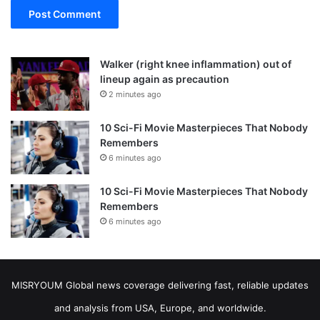
Walker (right knee inflammation) out of
lineup again as precaution
2 minutes ago
10 Sci-Fi Movie Masterpieces That Nobody
Remembers
6 minutes ago
10 Sci-Fi Movie Masterpieces That Nobody
Remembers
6 minutes ago
MISRYOUM Global news coverage delivering fast, reliable updates
and analysis from USA, Europe, and worldwide.