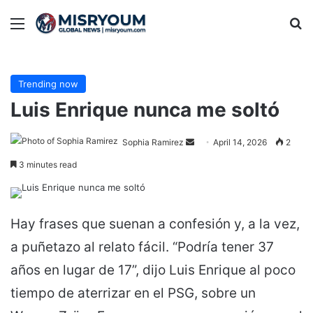
Menu
Se
Trending now
Luis Enrique nunca me soltó
Send
Sophia Ramirez
April 14, 2026
2
an
3 minutes read
email
Hay frases que suenan a confesión y, a la vez,
a puñetazo al relato fácil. “Podría tener 37
años en lugar de 17”, dijo Luis Enrique al poco
tiempo de aterrizar en el PSG, sobre un