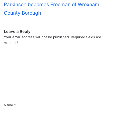
Parkinson becomes Freeman of Wrexham
County Borough
Leave a Reply
Your email address will not be published.
Required fields are
marked
*
C
o
m
m
e
n
t
*
Name
*