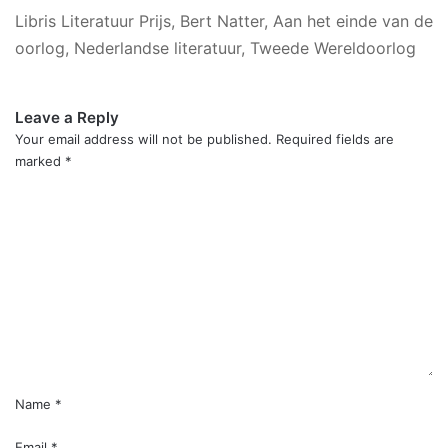
Libris Literatuur Prijs, Bert Natter, Aan het einde van de
oorlog, Nederlandse literatuur, Tweede Wereldoorlog
Leave a Reply
Your email address will not be published.
Required fields are
marked
*
C
o
m
m
e
n
t
*
Name
*
Email
*