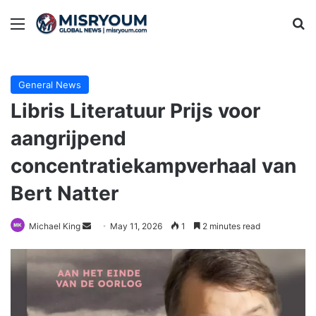
Menu
Se
General News
Libris Literatuur Prijs voor
aangrijpend
concentratiekampverhaal van
Bert Natter
Send
Michael King
May 11, 2026
1
2 minutes read
an
email