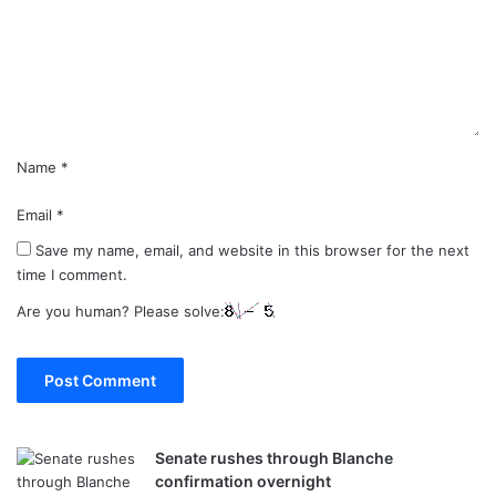
e
n
t
*
Name
*
Email
*
Save my name, email, and website in this browser for the next
time I comment.
Are you human? Please solve:
Senate rushes through Blanche
confirmation overnight