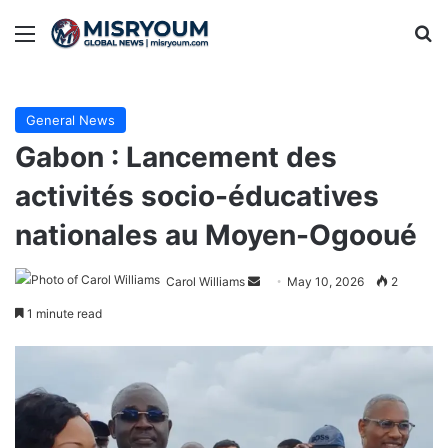
Menu
Se
General News
Gabon : Lancement des
activités socio-éducatives
nationales au Moyen-Ogooué
Send
Carol Williams
May 10, 2026
2
an
1 minute read
email