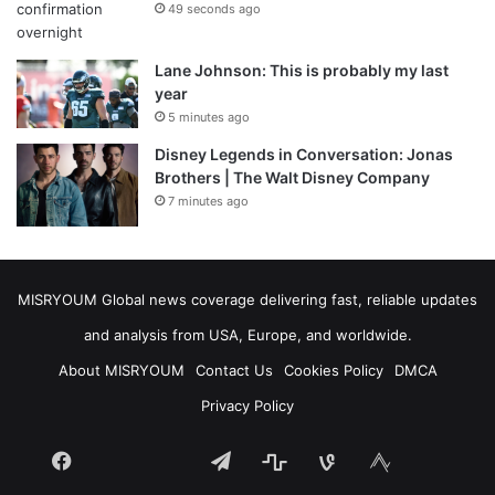
49 seconds ago
Lane Johnson: This is probably my last
year
5 minutes ago
Disney Legends in Conversation: Jonas
Brothers | The Walt Disney Company
7 minutes ago
MISRYOUM Global news coverage delivering fast, reliable updates
and analysis from USA, Europe, and worldwide.
About MISRYOUM
Contact Us
Cookies Policy
DMCA
Privacy Policy
Facebook
Telegram
stats
bsky
mastodon
Tumblr
vk.com
plurk