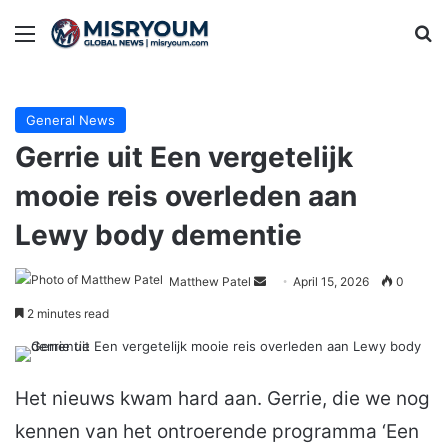
Menu
Se
General News
Gerrie uit Een vergetelijk
mooie reis overleden aan
Lewy body dementie
Send
Matthew Patel
April 15, 2026
0
an
2 minutes read
email
Het nieuws kwam hard aan. Gerrie, die we nog
kennen van het ontroerende programma ‘Een