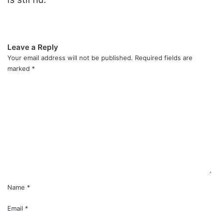
Leave a Reply
Your email address will not be published.
Required fields are
marked
*
C
o
m
m
e
n
t
*
Name
*
Email
*