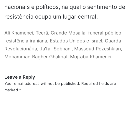
nacionais e políticos, na qual o sentimento de
resistência ocupa um lugar central.
Ali Khamenei, Teerã, Grande Mosalla, funeral público,
resistência iraniana, Estados Unidos e Israel, Guarda
Revolucionária, Ja’far Sobhani, Massoud Pezeshkian,
Mohammad Bagher Ghalibaf, Mojtaba Khamenei
Leave a Reply
Your email address will not be published.
Required fields are
marked
*
C
o
m
m
e
n