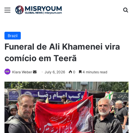
Menu
Se
Brazil
Funeral de Ali Khamenei vira
comício em Teerã
Send
Klara Weber
July 6, 2026
0
4 minutes read
an
email