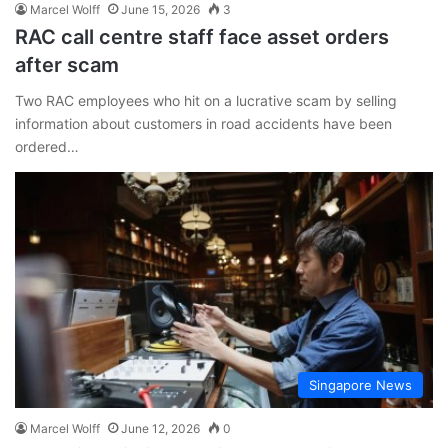
Marcel Wolff
June 15, 2026
3
RAC call centre staff face asset orders
after scam
Two RAC employees who hit on a lucrative scam by selling
information about customers in road accidents have been
ordered…
Singapore News
Marcel Wolff
June 12, 2026
0