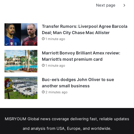
Next page
Transfer Rumors: Liverpool Agree Barcola
Deal; Man City Chase Mac Allister
1 minute ago
Marriott Bonvoy Brilliant Amex review:
Marriott’s most premium card
1 minute ago
Buc-ee’s dodges John Oliver to sue
another small business
2 minutes ago
MISRYOUM Global news coverage delivering fast, reliable updates
and analysis from USA, Europe, and worldwide.