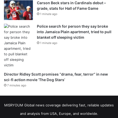
Carson Beck stars in Cardinals debut –
grade, stats for Hall of Fame Game
1 minute ago
Police search for person they say broke
into Jamaica Plain apartment, tried to pull
blanket off sleeping victim
1 minute ago
Director Ridley Scott promises “drama, fear, terror” in new
sci-fi action movie ‘The Dog Stars’
7 minutes ago
MISRYOUM Global news coverage delivering fast, reliable updates
and analysis from USA, Europe, and worldwide.