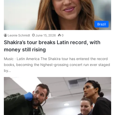
Brazil
Leonie Schmidt
June 15, 2026
0
Shakira’s tour breaks Latin record, with
money still rising
Music · Latin America The Shakira tour has entered the record
books, becoming the highest-grossing concert run ever staged
by…