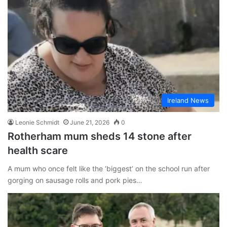
Ireland News
Leonie Schmidt
June 21, 2026
0
Rotherham mum sheds 14 stone after
health scare
A mum who once felt like the ‘biggest’ on the school run after
gorging on sausage rolls and pork pies…