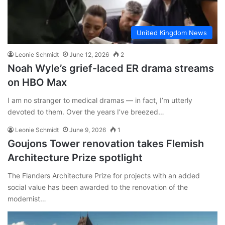
United Kingdom News
Leonie Schmidt
June 12, 2026
2
Noah Wyle’s grief-laced ER drama streams
on HBO Max
I am no stranger to medical dramas — in fact, I’m utterly
devoted to them. Over the years I’ve breezed…
Leonie Schmidt
June 9, 2026
1
Goujons Tower renovation takes Flemish
Architecture Prize spotlight
The Flanders Architecture Prize for projects with an added
social value has been awarded to the renovation of the
modernist…