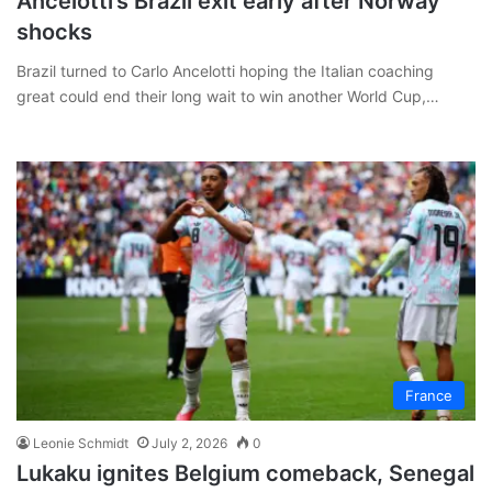
Ancelotti’s Brazil exit early after Norway
shocks
Brazil turned to Carlo Ancelotti hoping the Italian coaching
great could end their long wait to win another World Cup,…
France
Leonie Schmidt
July 2, 2026
0
Lukaku ignites Belgium comeback, Senegal