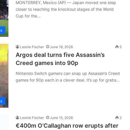
MONTERREY, Mexico (AP) — Japan moved one step
closer to reaching the knockout stages of the World
Cup for the…
ws
Leonie Fischer
June 18, 2026
5
Argos deal turns five Assassin’s
Creed games into 90p
Nintendo Switch gamers can snap up Assassin’s Creed
games for 90p each in a clever deal. It’s up for grabs…
ws
Leonie Fischer
June 15, 2026
2
€400m O’Callaghan row erupts after