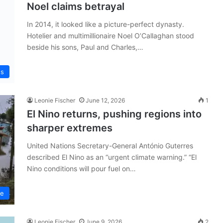
Noel claims betrayal
In 2014, it looked like a picture-perfect dynasty.
Hotelier and multimillionaire Noel O’Callaghan stood
beside his sons, Paul and Charles,…
ws
Leonie Fischer
June 12, 2026
1
El Nino returns, pushing regions into
sharper extremes
United Nations Secretary-General António Guterres
described El Nino as an “urgent climate warning.” “El
Nino conditions will pour fuel on…
ce
Leonie Fischer
June 9, 2026
2