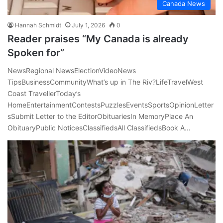
Canada News
Hannah Schmidt
July 1, 2026
0
Reader praises “My Canada is already
Spoken for”
NewsRegional NewsElectionVideoNews
TipsBusinessCommunityWhat’s up in The Riv?LifeTravelWest
Coast TravellerToday’s
HomeEntertainmentContestsPuzzlesEventsSportsOpinionLetter
sSubmit Letter to the EditorObituariesIn MemoryPlace An
ObituaryPublic NoticesClassifiedsAll ClassifiedsBook A…