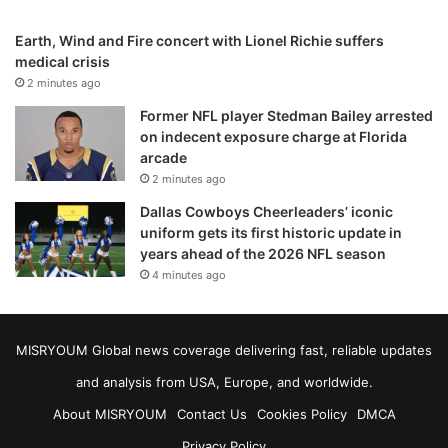
Earth, Wind and Fire concert with Lionel Richie suffers
medical crisis
2 minutes ago
Former NFL player Stedman Bailey arrested
on indecent exposure charge at Florida
arcade
2 minutes ago
Dallas Cowboys Cheerleaders’ iconic
uniform gets its first historic update in
years ahead of the 2026 NFL season
4 minutes ago
MISRYOUM Global news coverage delivering fast, reliable updates
and analysis from USA, Europe, and worldwide.
About MISRYOUM
Contact Us
Cookies Policy
DMCA
Privacy Policy