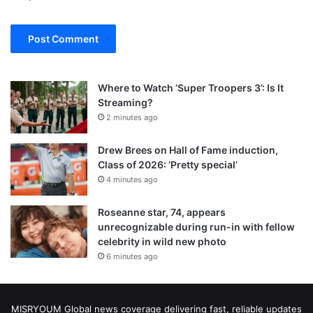
Where to Watch ‘Super Troopers 3’: Is It
Streaming?
2 minutes ago
Drew Brees on Hall of Fame induction,
Class of 2026: ‘Pretty special’
4 minutes ago
Roseanne star, 74, appears
unrecognizable during run-in with fellow
celebrity in wild new photo
6 minutes ago
MISRYOUM Global news coverage delivering fast, reliable updates