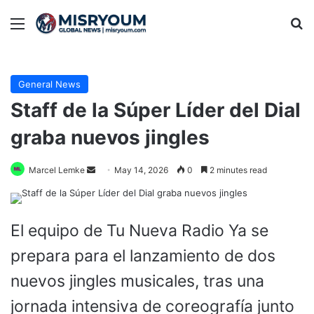
Menu
Se
General News
Staff de la Súper Líder del Dial
graba nuevos jingles
Send
Marcel Lemke
May 14, 2026
0
2 minutes read
an
email
El equipo de Tu Nueva Radio Ya se
prepara para el lanzamiento de dos
nuevos jingles musicales, tras una
jornada intensiva de coreografía junto