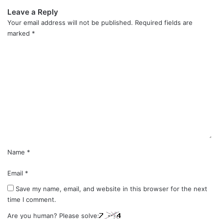
Leave a Reply
Your email address will not be published.
Required fields are
marked
*
C
o
m
m
e
n
t
*
Name
*
Email
*
Save my name, email, and website in this browser for the next
time I comment.
Are you human? Please solve: