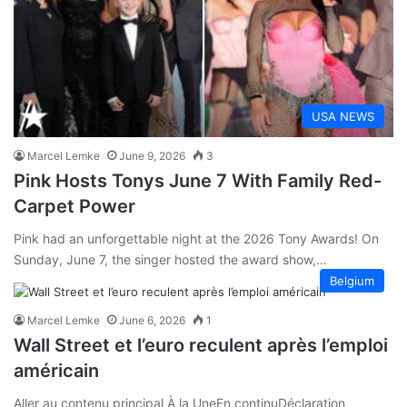
USA NEWS
Marcel Lemke
June 9, 2026
3
Pink Hosts Tonys June 7 With Family Red-
Carpet Power
Pink had an unforgettable night at the 2026 Tony Awards! On
Sunday, June 7, the singer hosted the award show,…
Belgium
Marcel Lemke
June 6, 2026
1
Wall Street et l’euro reculent après l’emploi
américain
Aller au contenu principal À la UneEn continuDéclaration