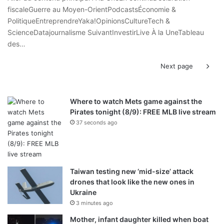
fiscaleGuerre au Moyen-OrientPodcastsÉconomie &
PolitiqueEntreprendreYaka!OpinionsCultureTech &
ScienceDatajournalisme SuivantInvestirLive À la UneTableau
des…
Next page
Where to watch Mets game against the
Pirates tonight (8/9): FREE MLB live stream
37 seconds ago
Taiwan testing new ‘mid-size’ attack
drones that look like the new ones in
Ukraine
3 minutes ago
Mother, infant daughter killed when boat