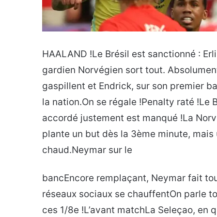
HAALAND !Le Brésil est sanctionné : Erl
gardien Norvégien sort tout. Absolument
gaspillent et Endrick, sur son premier b
la nation.On se régale !Penalty raté !Le B
accordé justement est manqué !La Norv
plante un but dès la 3ème minute, mais 
chaud.Neymar sur le
bancEncore remplaçant, Neymar fait touj
réseaux sociaux se chauffentOn parle to
ces 1/8e !L’avant matchLa Seleçao, en qu