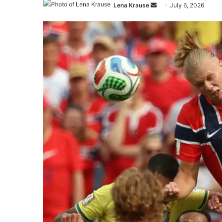
Send
Lena Krause
July 6, 2026
an
email