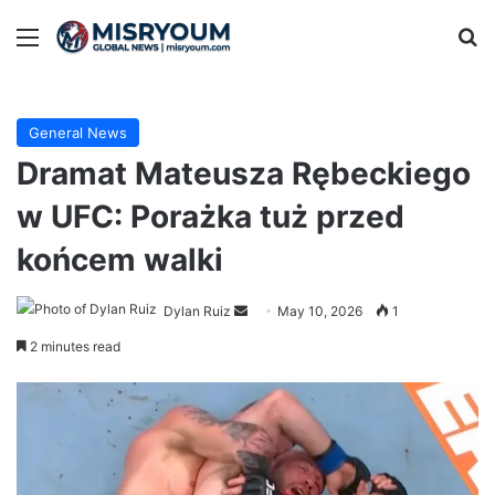
Menu
Se
General News
Dramat Mateusza Rębeckiego
w UFC: Porażka tuż przed
końcem walki
Send
Dylan Ruiz
May 10, 2026
1
an
2 minutes read
email