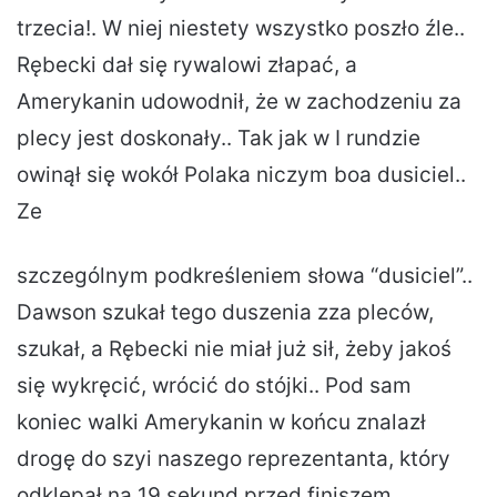
trzecia!. W niej niestety wszystko poszło źle..
Rębecki dał się rywalowi złapać, a
Amerykanin udowodnił, że w zachodzeniu za
plecy jest doskonały.. Tak jak w I rundzie
owinął się wokół Polaka niczym boa dusiciel..
Ze
szczególnym podkreśleniem słowa “dusiciel”..
Dawson szukał tego duszenia zza pleców,
szukał, a Rębecki nie miał już sił, żeby jakoś
się wykręcić, wrócić do stójki.. Pod sam
koniec walki Amerykanin w końcu znalazł
drogę do szyi naszego reprezentanta, który
odklepał na 19 sekund przed finiszem..