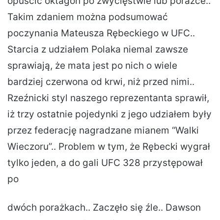
opuścić oktagon po zwycięstwie lub porażce..
Takim zdaniem można podsumować
poczynania Mateusza Rębeckiego w UFC..
Starcia z udziałem Polaka niemal zawsze
sprawiają, że mata jest po nich o wiele
bardziej czerwona od krwi, niż przed nimi..
Rzeźnicki styl naszego reprezentanta sprawił,
iż trzy ostatnie pojedynki z jego udziałem były
przez federację nagradzane mianem “Walki
Wieczoru”.. Problem w tym, że Rębecki wygrał
tylko jeden, a do gali UFC 328 przystępował
po
dwóch porażkach.. Zaczęło się źle.. Dawson