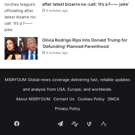
after latest bizarre no-call: ‘It’s a f—— joke’
4 minutes ago
Olivia Rodrigo Rips Into Donald Trump for
‘Defunding’ Planned Parenthood
4 minutes ago
MISRYOUM Global news coverage delivering fast, reliable updates
and analysis from USA, Europe, and worldwide.
About MISRYOUM
Contact Us
Cookies Policy
DMCA
Privacy Policy
Facebook
Telegram
stats
bsky
mastodon
Tumblr
vk.com
plurk