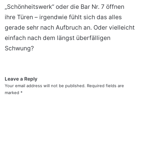
„Schönheitswerk“ oder die Bar Nr. 7 öffnen
ihre Türen – irgendwie fühlt sich das alles
gerade sehr nach Aufbruch an. Oder vielleicht
einfach nach dem längst überfälligen
Schwung?
Leave a Reply
Your email address will not be published.
Required fields are
marked
*
C
o
m
m
e
n
t