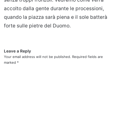
accolto dalla gente durante le processioni,
quando la piazza sarà piena e il sole batterà
forte sulle pietre del Duomo.
Leave a Reply
Your email address will not be published.
Required fields are
marked
*
C
o
m
m
e
n
t
*