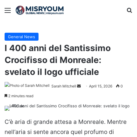
Menu
Se
General News
I 400 anni del Santissimo
Crocifisso di Monreale:
svelato il logo ufficiale
Send
Sarah Mitchell
April 15, 2026
0
an
2 minutes read
email
C’è aria di grande attesa a Monreale. Mentre
nell’aria si sente ancora quel profumo di