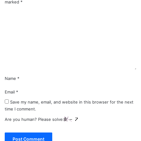
marked
*
C
o
m
m
e
n
t
*
Name
*
Email
*
Save my name, email, and website in this browser for the next
time I comment.
Are you human? Please solve: