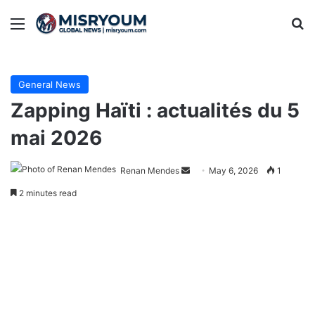
Menu
Se
General News
Zapping Haïti : actualités du 5
mai 2026
Send
Renan Mendes
May 6, 2026
1
an
2 minutes read
email