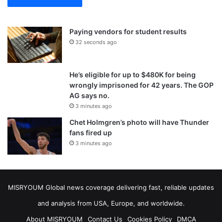
Paying vendors for student results
32 seconds ago
He’s eligible for up to $480K for being
wrongly imprisoned for 42 years. The GOP
AG says no.
3 minutes ago
Chet Holmgren’s photo will have Thunder
fans fired up
3 minutes ago
MISRYOUM Global news coverage delivering fast, reliable updates
and analysis from USA, Europe, and worldwide.
About MISRYOUM
Contact Us
Cookies Policy
DMCA