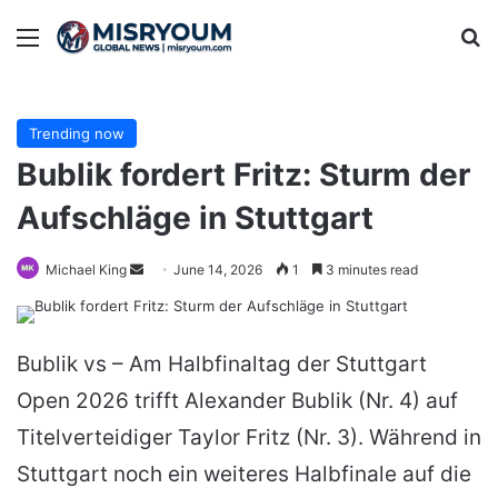
Menu
Se
Trending now
Bublik fordert Fritz: Sturm der
Aufschläge in Stuttgart
Send
Michael King
June 14, 2026
1
3 minutes read
an
email
Bublik vs – Am Halbfinaltag der Stuttgart
Open 2026 trifft Alexander Bublik (Nr. 4) auf
Titelverteidiger Taylor Fritz (Nr. 3). Während in
Stuttgart noch ein weiteres Halbfinale auf die