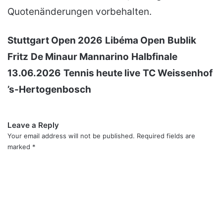
Quotenänderungen vorbehalten.
Stuttgart Open 2026
Libéma Open
Bublik
Fritz
De Minaur Mannarino
Halbfinale
13.06.2026
Tennis heute live
TC Weissenhof
’s-Hertogenbosch
Leave a Reply
Your email address will not be published.
Required fields are
marked
*
C
o
m
m
e
n