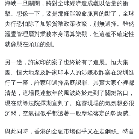
海峽一旦關閉，將對全球經濟造成難以估量的衝
擊。想像一下，要是那條能源命脈真的斷了，全球
央行恐怕除了加緊貨幣政策收緊，別無選擇。雖然
滙豐管理層對業務本身還算樂觀，但這種不確定性
就像懸在頭頂的劍。
另一邊，許家印的案子也終於有了進展。恒大集
團、恒大地產及許家印本人的涉嫌欺詐案在深圳進
行了一審，許家印選擇當庭認罪。其實大家心裡都
清楚，這場長達數年的風波終於走到了關鍵路口，
現在就等法院擇期宣判了。庭審現場的氣氛想必很
沉悶，空氣裡似乎都透著一股塵埃落定的乾燥感。
與此同時，香港的金融市場似乎又在走鋼絲。特首