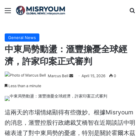
Menu
Se
General News
中東局勢動盪：滙豐擔憂全球經
濟，許家印案正式審判
Send
Marcus Bell
April 15, 2026
0
an
Less than a minute
email
這兩天的市場情緒顯得有些微妙。根據Misryoum
的消息，滙豐控股行政總裁艾橋智在近期談話中明
確表達了對中東局勢的憂慮，特別是關於霍爾木茲