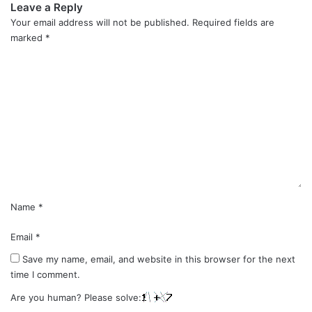
Leave a Reply
Your email address will not be published.
Required fields are
marked
*
C
o
m
m
e
n
t
*
Name
*
Email
*
Save my name, email, and website in this browser for the next
time I comment.
Are you human? Please solve: