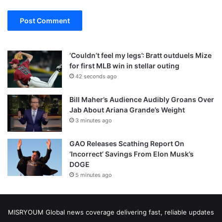
‘Couldn’t feel my legs’: Bratt outduels Mize
for first MLB win in stellar outing
42 seconds ago
Bill Maher’s Audience Audibly Groans Over
Jab About Ariana Grande’s Weight
3 minutes ago
GAO Releases Scathing Report On
‘Incorrect’ Savings From Elon Musk’s
DOGE
5 minutes ago
MISRYOUM Global news coverage delivering fast, reliable updates