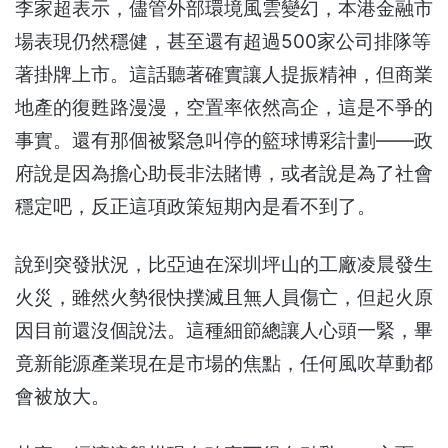
李家超表示，儘管外部環境風雲變幻，本港金融市
場表現仍然穩健，甚至還有超過500家公司排隊等
著掛牌上市。這話聽著確實讓人提振精神，但商業
地產的復甦路漫漫，空置率依然高企，這是不爭的
事實。還有那個被緊急叫停的籃球博彩計劃——政
府說是因為擔心助長非法賭博，或者說是為了社會
穩定吧，反正這項政策短期內是看不到了。
說到突發狀況，比亞迪在深圳坪山的工廠凌晨發生
火災，雖然火勢很快撲滅且無人員傷亡，但起火原
因目前還沒個說法。這種細節總讓人心頭一緊，畢
竟新能源產業現在是市場的焦點，任何風吹草動都
會被放大。