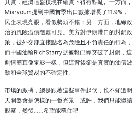
其實，經濟這盤棋現在確實下得有點亂。一方面，
Misryoum提到中國首季出口數據增長了11.9%，
民企表現亮眼，看似勢頭不錯；另一方面，地緣政
治的風險溢價隨處可見。美方對伊朗港口的封鎖政
策，被外交部直接點名為危險且不負責任的行為，
而中國油輪RichStarry號據報已經突破了封鎖，這
劇情簡直像電影一樣，但這背後卻是真實的油價波
動和全球貿易的不確定性。
市場的脈搏，總是跟著這些事件起伏，也不知道明
天開盤會是怎樣的一番光景。或許，我們只能繼續
觀察，然後……希望能穩住吧。